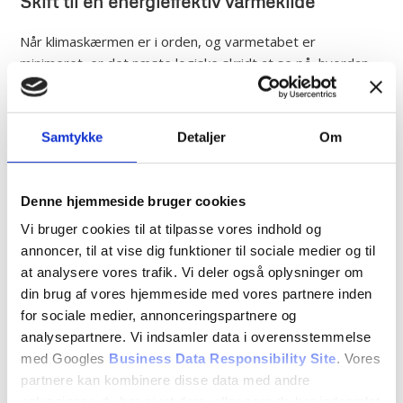
Skift til en energieffektiv varmekilde
Når klimaskærmen er i orden, og varmetabet er
minimeret, er det næste logiske skridt at se på, hvordan
du opvarmer dit hus. Her kan skiftet til en moderne og
energieffektiv varmekilde som en varmepumpe eller
fjernvarme være en stor gevinst.
Samtykke
Detaljer
Om
Disse energiforbedrende tiltag kan give en betydelig
reduktion i dine energiomkostninger.
Denne hjemmeside bruger cookies
Især i ældre boliger, hvor gamle oliefyr eller naturgasfyr
Vi bruger cookies til at tilpasse vores indhold og
har stået for opvarmningen, vil et skift til en mere
annoncer, til at vise dig funktioner til sociale medier og til
energieffektiv løsning ofte være en god økonomisk
at analysere vores trafik. Vi deler også oplysninger om
investering. Derfor kan det godt betale sig at lave en
din brug af vores hjemmeside med vores partnere inden
renovering af hus. Samtidig bidrager du også til en
for sociale medier, annonceringspartnere og
grønnere profil for din bolig, da du mindsker dit CO2-
analysepartnere. Vi indsamler data i overensstemmelse
aftryk.
med Googles
Business Data Responsibility Site
. Vores
Varmepumper udnytter energien fra udeluften, jorden
partnere kan kombinere disse data med andre
eller grundvandet til at opvarme boligen, hvilket gør
oplysninger, du har givet dem, eller som de har indsamlet