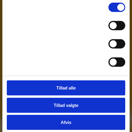
Samtykkevalg
Nødvendig
Se Cookie & Privatlivspolitik
her
Præferencer
Statistik
Marketing
Tilføj filer (max 2)
Tillad alle
Annuller
Tillad valgte
Afvis