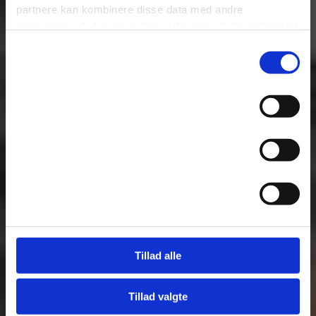
partnere kan kombinere disse data med andre
oplysninger, du har givet dem, eller som de har indsamlet
fra din brug af deres tjenester.
Samtykkevalg
Nødvendig
Se Cookie & Privatlivspolitik
her
Præferencer
Statistik
Marketing
Tillad alle
Tillad valgte