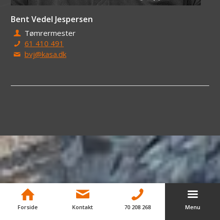
Bent Vedel Jespersen
Tømrermester
61 410 491
bvj@kasa.dk
Forside
Kontakt
70 208 268
Menu