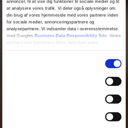
annoncer, til at vise dig funktioner til sociale medier og til
at analysere vores trafik. Vi deler også oplysninger om
din brug af vores hjemmeside med vores partnere inden
for sociale medier, annonceringspartnere og
analysepartnere. Vi indsamler data i overensstemmelse
med Googles
Business Data Responsibility Site
. Vores
partnere kan kombinere disse data med andre
oplysninger, du har givet dem, eller som de har indsamlet
fra din brug af deres tjenester.
Samtykkevalg
Nødvendig
Se Cookie & Privatlivspolitik
her
Præferencer
Statistik
Marketing