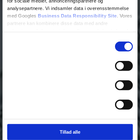
for sociale medier, annonceringspartnere og
analysepartnere. Vi indsamler data i overensstemmelse
med Googles
Business Data Responsibility Site
. Vores
partnere kan kombinere disse data med andre
oplysninger, du har givet dem, eller som de har indsamlet
fra din brug af deres tjenester.
Samtykkevalg
Nødvendig
Se Cookie & Privatlivspolitik
her
Præferencer
Statistik
Marketing
Tillad alle