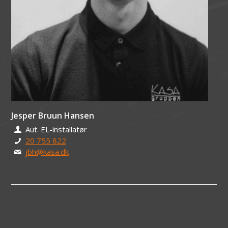
Jesper Bruun Hansen
Aut. EL-installatør
20 755 822
jbh@kasa.dk